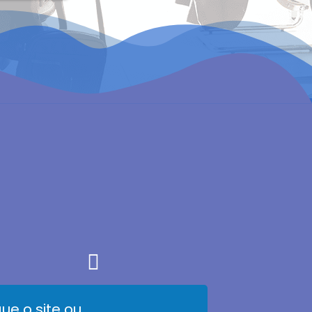
51 9359-0515
ue o site ou