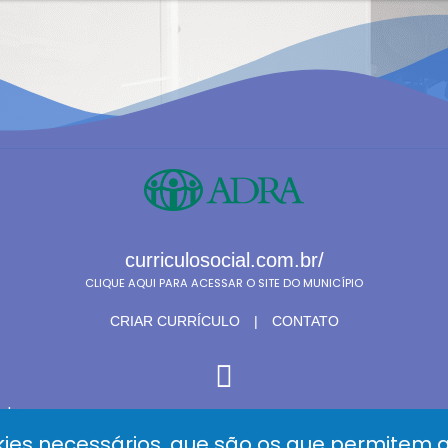
curriculosocial.com.br/
CLIQUE AQUI PARA ACESSAR O SITE DO MUNICÍPIO
CRIAR CURRÍCULO
|
CONTATO
orto
coordenacao.ar6@adra.org.br
ies necessários, que são os que permitem q